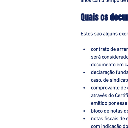
anos como tempo de c
Quais os docu
Estes são alguns exem
contrato de arre
será considerado
documento em ca
declaração funda
caso, de sindica
comprovante de 
através do Certi
emitido por esse 
bloco de notas do
notas fiscais de
com indicação do