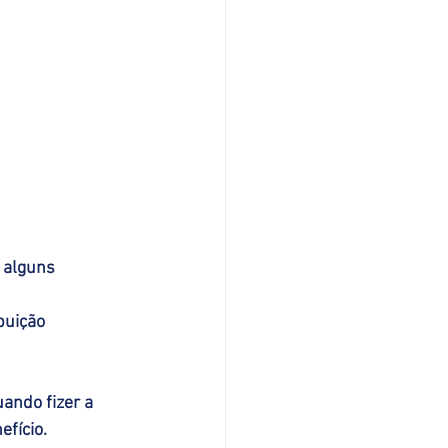
 alguns 
buição 
ando fizer a 
fício. 