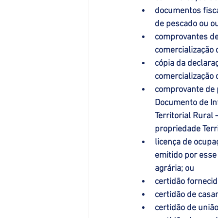
documentos fiscai
de pescado ou ou
comprovantes de 
comercialização 
cópia da declara
comercialização 
comprovante de p
Documento de Inf
Territorial Rura
propriedade Terri
licença de ocupa
emitido por esse
agrária; ou
certidão fornecid
certidão de casam
certidão de união