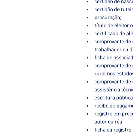
certidão de nasc
certidão de tutel
procuração;
título de eleitor 
certificado de al
comprovante de m
trabalhador ou do
ficha de associa
comprovante de p
rural nos estados
comprovante de 
assistência técni
escritura pública
recibo de pagame
registro em proce
autor ou réu;
ficha ou registr