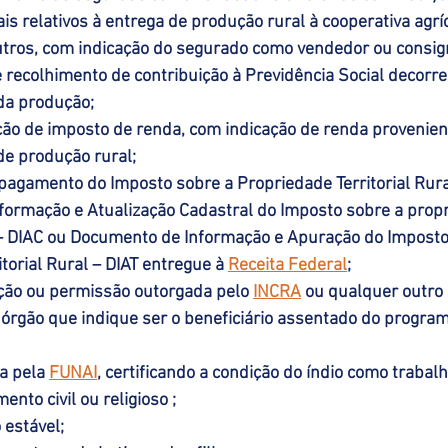
s relativos à entrega de produção rural à cooperativa agrí
tros, com indicação do segurado como vendedor ou consig
recolhimento de contribuição à Previdência Social decorre
da produção;
ção de imposto de renda, com indicação de renda provenien
de produção rural;
agamento do Imposto sobre a Propriedade Territorial Rural
ormação e Atualização Cadastral do Imposto sobre a prop
l – DIAC ou Documento de Informação e Apuração do Imposto
torial Rural – DIAT entregue à 
Receita Federal
;
ção ou permissão outorgada pelo 
INCRA
 ou qualquer outro
 órgão que indique ser o beneficiário assentado do progra
a pela 
FUNAI
, certificando a condição do índio como trabalh
ento civil ou religioso ;
 estável;