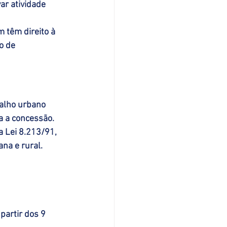
ar atividade 
 têm direito à 
o de 
balho urbano 
a a concessão. 
a Lei 8.213/91, 
na e rural.
partir dos 9 