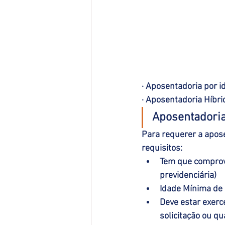
· Aposentadoria por i
· Aposentadoria Híbri
Aposentadoria
Para requerer a apose
requisitos: 
Tem que comprova
previdenciária)
Idade Mínima de 
Deve estar exerc
solicitação ou q