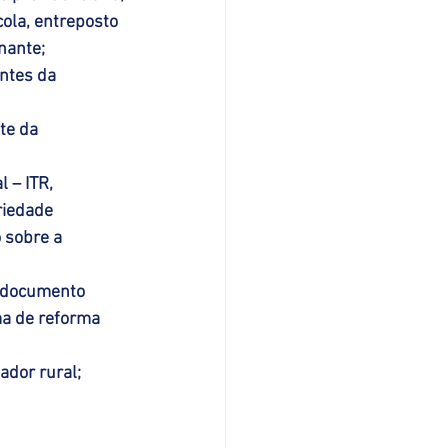
cola, entreposto 
nante;
ntes da 
te da 
 – ITR, 
riedade 
 sobre a 
 documento 
ma de reforma 
ador rural;