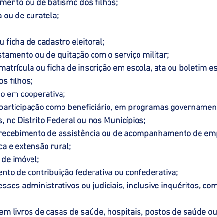
imento ou de batismo dos filhos;
a ou de curatela;
ou ficha de cadastro eleitoral;
istamento ou de quitação com o serviço militar;
atrícula ou ficha de inscrição em escola, ata ou boletim es
s filhos;
do em cooperativa;
articipação como beneficiário, em programas governament
, no Distrito Federal ou nos Municípios;
recebimento de assistência ou de acompanhamento de em
ca e extensão rural;
 de imóvel;
nto de contribuição federativa ou confederativa;
ssos administrativos ou judiciais, inclusive inquéritos, c
o em livros de casas de saúde, hospitais, postos de saúde o