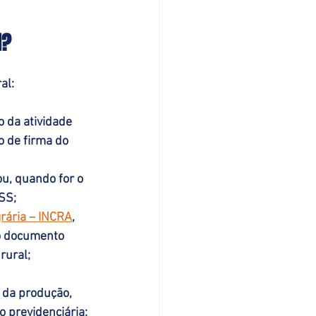
l?
al:
 da atividade 
 de firma do 
u, quando for o 
SS;
grária – INCRA
, 
ro documento 
rural;
 da produção, 
 previdenciária;