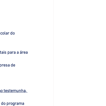
colar do 
ais para a área 
presa de 
omo testemunha, 
u do programa 