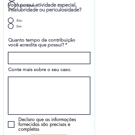
Você possui atividade especial,
Outro Assunto
insalubridade ou periculosidade?
Não
Sim
Quanto tempo de contribuição
você acredita que possui?
Conte mais sobre o seu caso.
Declaro que as informações
fornecidas são precisas e
completas