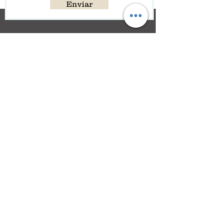
Enviar
Aposentadoria especial - o que é e como funciona
Beneficios Previdenciários
Tel:
(65) 99256-1287 (Trabalhista)
Tel:
(65) 99256-4308
(Previdenciário)
Quer saber todas as novidades
Deixe seu email com a gente
Email
ENVIAR