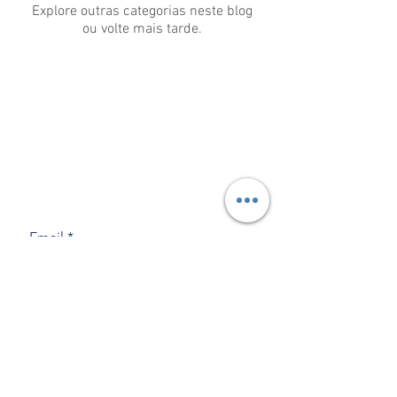
Explore outras categorias neste blog
ou volte mais tarde.
Tel:
(65) 99256-1287 (Trabalhista)
Tel:
(65) 99256-4308
(Previdenciário)
Quer saber todas as novidades
Deixe seu email com a gente
Email
ENVIAR
Sede: Avendina Vereador Jorge Witzak,
149, Cristo Rei, Várzea Grande-MT