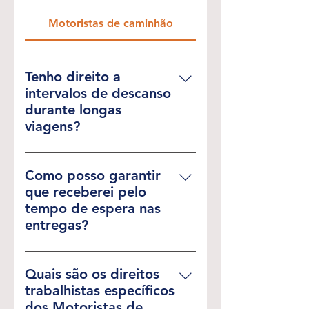
Motoristas de caminhão
Tenho direito a
intervalos de descanso
durante longas
viagens?
A lei assegura intervalos de
descanso para evitar fadiga. Se
Como posso garantir
seus direitos estão sendo
que receberei pelo
violados, entre em contato.
tempo de espera nas
entregas?
O tempo de espera pode ser
considerado como hora
Quais são os direitos
trabalhada. Se não estiver sendo
trabalhistas específicos
remunerado, podemos ajudar a
dos Motoristas de